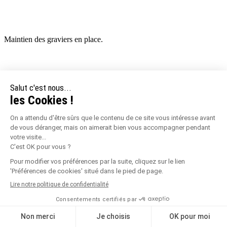
Maintien des graviers en place.
Plaque stabilisatrice avec géotextile intégré pour graviers en milieu
paysager. Idéale pour la réalisation d’allées piétonnes, allées de
jardin, parkings, chemins, allées circulables à usage privatif, public,
commercial ou industriel. Permet une finition esthétique (plaque
invisible une fois le chantier terminé).
Made in France.
Garantie 10 ans.
Iso9001
Iso14001