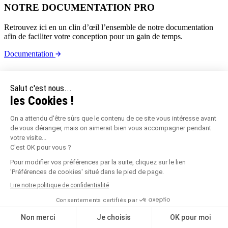
NOTRE DOCUMENTATION PRO
Retrouvez ici en un clin d’œil l’ensemble de notre documentation
afin de faciliter votre conception pour un gain de temps.
Documentation
6 raisons de choisir le gravier pour votre
terrasse
Faire une
terrasse en graviers
présente plusieurs avantages.
Tout d’abord d’un point de vue esthétique,
ce matériau
offre une grande variété de couleurs et de tailles, permettant
de personnaliser l’apparence de votre terrasse selon vos goûts
et le style de votre maison et jardin. Gravier blanc, gris,
beiges… Le choix est vaste !
Comparée à d’autres types de terrasses, une terrasse en gravier
est également relativement
simple et rapide à installer,
surtout avec l’utilisation de nos
plaques alvéolées
Alveplac
qui possèdent un géotextile et un système d’accroche intégrés.
Autre avantage considérable : le gravier permet une
excellente infiltration des eaux pluviales
, réduisant ainsi les