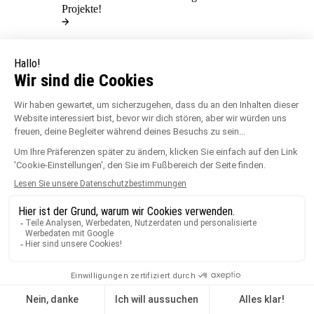
Projekte!
Jouplast® begleitet Sie bei Ihrem Outdoor-Projekt
(Terrasse, Treppe, Wege, etc) und erstellt in nur
5
Minuten
eine komplette Einkaufsliste.
Profitieren Sie außerdem von fachkundiger Beratung,
damit Sie Ihr Projekt ganz entspannt umsetzen können.
Zum Konfigurator
Vorherige
Produktinformationen
Welche Art von Produktinformationen?
Inspiration
Welche Art von Inspiration?
Technische Inspiration
Öffentliche Bauprojekte
Ästhetische Inspiration