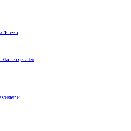
al/Fliesen
e Flächen gestalten
stersteine)