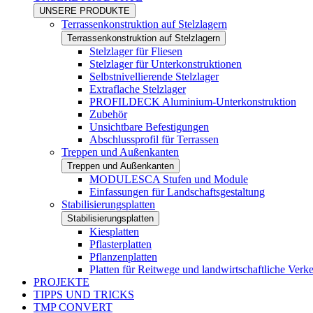
UNSERE PRODUKTE
Terrassenkonstruktion auf Stelzlagern
Terrassenkonstruktion auf Stelzlagern
Stelzlager für Fliesen
Stelzlager für Unterkonstruktionen
Selbstnivellierende Stelzlager
Extraflache Stelzlager
PROFILDECK Aluminium-Unterkonstruktion
Zubehör
Unsichtbare Befestigungen
Abschlussprofil für Terrassen
Treppen und Außenkanten
Treppen und Außenkanten
MODULESCA Stufen und Module
Einfassungen für Landschaftsgestaltung
Stabilisierungsplatten
Stabilisierungsplatten
Kiesplatten
Pflasterplatten
Pflanzenplatten
Platten für Reitwege und landwirtschaftliche Ver
PROJEKTE
TIPPS UND TRICKS
TMP CONVERT