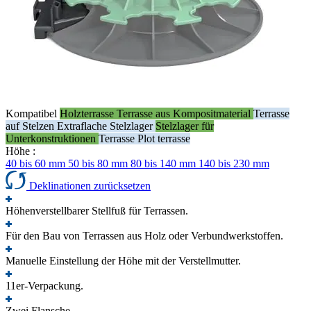
Kompatibel
Holzterrasse
Terrasse aus Kompositmaterial
Terrasse
auf Stelzen
Extraflache Stelzlager
Stelzlager für
Unterkonstruktionen
Terrasse
Plot terrasse
Höhe :
40 bis 60 mm
50 bis 80 mm
80 bis 140 mm
140 bis 230 mm
Deklinationen zurücksetzen
Höhenverstellbarer Stellfuß für Terrassen.
Für den Bau von Terrassen aus Holz oder Verbundwerkstoffen.
Manuelle Einstellung der Höhe mit der Verstellmutter.
11er-Verpackung.
Zwei Flansche.