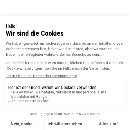
Zwischenstück höhe 60 mm für Standard-stellfuss
für Holzterrassen und plattenterrassen - «...